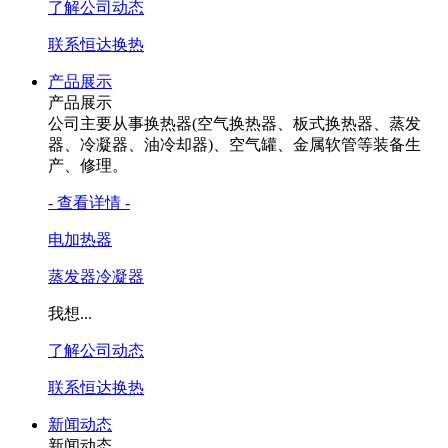
了解公司动态
联系恒达换热
产品展示
产品展示
公司主要从事换热器(空气换热器、板式换热器、蒸发
器、冷凝器、油冷却器)、空气罐、金属软管等装备生
产、修理。
- 查看详情 -
电加热器
蒸发器冷凝器
我想...
了解公司动态
联系恒达换热
新闻动态
新闻动态