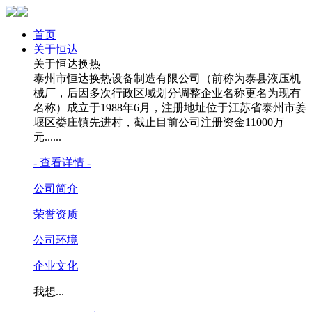
首页
关于恒达
关于恒达换热
泰州市恒达换热设备制造有限公司（前称为泰县液压机
械厂，后因多次行政区域划分调整企业名称更名为现有
名称）成立于1988年6月，注册地址位于江苏省泰州市姜
堰区娄庄镇先进村，截止目前公司注册资金11000万
元......
- 查看详情 -
公司简介
荣誉资质
公司环境
企业文化
我想...