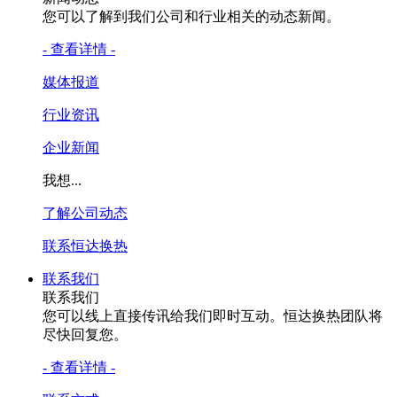
您可以了解到我们公司和行业相关的动态新闻。
- 查看详情 -
媒体报道
行业资讯
企业新闻
我想...
了解公司动态
联系恒达换热
联系我们
联系我们
您可以线上直接传讯给我们即时互动。恒达换热团队将
尽快回复您。
- 查看详情 -