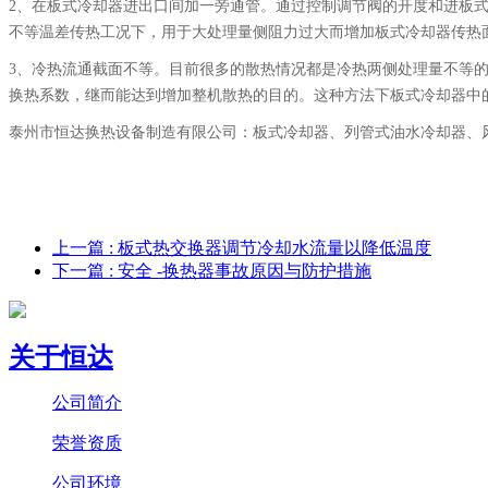
2、在板式冷却器进出口间加一旁通管。通过控制调节阀的开度和进板
不等温差传热工况下，用于大处理量侧阻力过大而增加板式冷却器传热
3、冷热流通截面不等。目前很多的散热情况都是冷热两侧处理量不等
换热系数，继而能达到增加整机散热的目的。这种方法下板式冷却器中
泰州市恒达换热设备制造有限公司：板式冷却器、列管式油水冷却器、
上一篇
: 板式热交换器调节冷却水流量以降低温度
下一篇
: 安全 -换热器事故原因与防护措施
关于恒达
公司简介
荣誉资质
公司环境