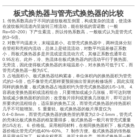
板式换热器与管壳式换热器的比较
1. 传热系数高由于不同的波纹板相互倒置，构成复杂的流道，使流体
在波纹板间流道内呈旋转三维流动，能在较低的雷诺数（一般
Re=50~200）下产生紊流，所以传热系数高，一般板式认为是管壳式
的3~5倍。
2. 对数平均温差大，末端温差小。在管壳式换热器中，两种流体分别
在管程和壳程内流动，总体上是错流流动，对数平均温差修正系数
小，而板式换热器多是并流或逆流流动方式，其修正系数也通常在
0.95左右。此外，冷、热流体在板式换热器内的流动平行于换热面、
无旁流，因此使得板式换热器的末端温差小，对水换热可低于1℃，而
管壳式换热器一般为5℃。
3. 占地面积小。板式换热器结构紧凑，单位体积内的换热面积为管壳
式的2~5倍，也不像管壳式那样要预留抽出管束的检修场所，因此实现
同样的换热量，板式换热器占地面积约为管壳式换热器的1/5~1/8。 4.
容易改变换热面积或流程组合，只要增加或减少几张板，即可达到增
加或减少换热面积的目的；改变板片排列或更换几张板片，即可达到
所要求的流程组合，适应新的换热工况，而管壳式换热器的传热面积
几乎不可能增加。 5. 重量轻。板式换热器的板片厚度仅为
0.4~0.8mm，而管壳式换热器的换热管的厚度为2.0~2.5mm，管壳式
的壳体比板式换热器的框架重得多，板式换热器一般只有管壳式重量
的1/5左右。 6. 价格低。采用相同材料，在相同换热面积下，板式换热
器价格比管壳式约低40%~60%。 7. 制作方便。板式换热器的传热板
是采用冲压加工，标准化程度高，并可大批生产，管壳式换热器一般