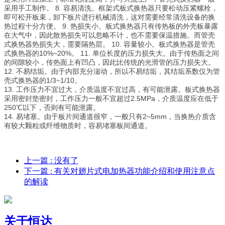
采用手工制作。 8. 容易清洗。框架式板式换热器只要松动压紧螺栓，
即可松开板束，卸下板片进行机械清洗，这对需要经常清洗设备的换
热过程十分方便。 9. 热损失小。板式换热器只有传热板的外壳板暴露
在大气中，因此散热损失可以忽略不计，也不需要保温措施。而管壳
式换热器热损失大，需要隔热层。 10. 容量较小。板式换热器是管壳
式换热器的10%~20%。 11. 单位长度的压力损失大。由于传热面之间
的间隙较小，传热面上有凹凸，因此比传统的光滑管的压力损失大。
12. 不易结垢。由于内部充分湍动，所以不易结垢，其结垢系数仅为管
壳式换热器的1/3~1/10。
13. 工作压力不宜过大，介质温度不宜过高，有可能泄露。板式换热器
采用密封垫密封，工作压力一般不宜超过2.5MPa，介质温度应在低于
250℃以下，否则有可能泄露。
14. 易堵塞。由于板片间通道很窄，一般只有2~5mm，当换热介质含
有较大颗粒或纤维物质时，容易堵塞板间通道。
上一篇
: 没有了
下一篇
: 有关对翅片式电加热器功能介绍和使用注意点
的解读
关于恒达