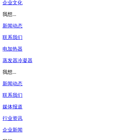
企业文化
我想...
新闻动态
联系我们
电加热器
蒸发器冷凝器
我想...
新闻动态
联系我们
媒体报道
行业资讯
企业新闻