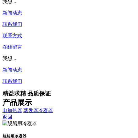
我想...
新闻动态
联系我们
联系方式
在线留言
我想...
新闻动态
联系我们
精益求精 品质保证
产品展示
电加热器
蒸发器冷凝器
返回
舰船用冷凝器